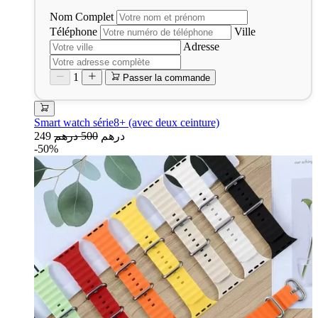
Nom Complet
Téléphone
Ville
Adresse
1
Passer la commande
Smart watch série8+ (avec deux ceinture)
249 درهم
500 درهم
-50%