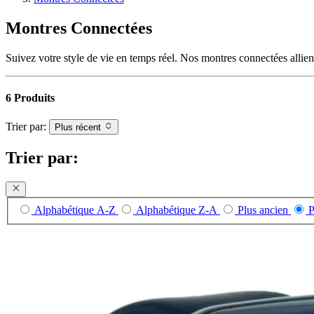
Montres Connectées
Suivez votre style de vie en temps réel. Nos montres connectées allien
6 Produits
Trier par:
Plus récent
Trier par:
Alphabétique A-Z
Alphabétique Z-A
Plus ancien
P