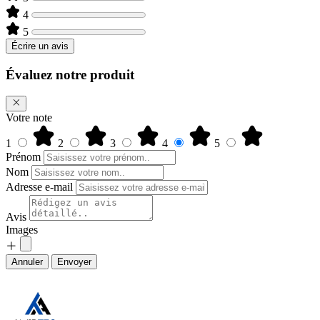
4
5
Écrire un avis
Évaluez notre produit
Votre note
1
2
3
4
5
Prénom
Nom
Adresse e-mail
Avis
Images
Annuler
Envoyer