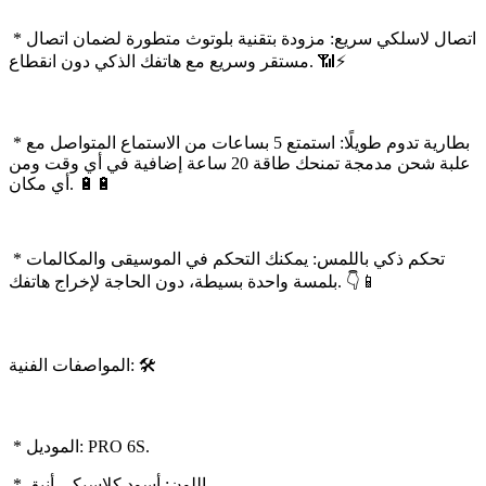
* اتصال لاسلكي سريع: مزودة بتقنية بلوتوث متطورة لضمان اتصال
مستقر وسريع مع هاتفك الذكي دون انقطاع. 📶⚡
* بطارية تدوم طويلًا: استمتع 5 بساعات من الاستماع المتواصل مع
علبة شحن مدمجة تمنحك طاقة 20 ساعة إضافية في أي وقت ومن
أي مكان. 🔋🔋
* تحكم ذكي باللمس: يمكنك التحكم في الموسيقى والمكالمات
بلمسة واحدة بسيطة، دون الحاجة لإخراج هاتفك. 👇📱
المواصفات الفنية: 🛠️
* الموديل: PRO 6S.
* اللون: أسود كلاسيكي أنيق.