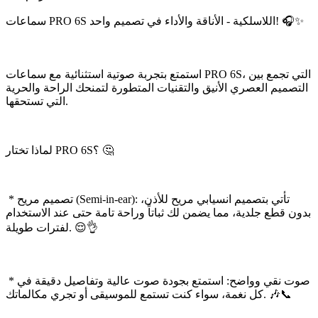
سماعات PRO 6S اللاسلكية - الأناقة والأداء في تصميم واحد! 🎧✨
استمتع بتجربة صوتية استثنائية مع سماعات PRO 6S، التي تجمع بين
التصميم العصري الأنيق والتقنيات المتطورة لتمنحك الراحة والحرية
التي تستحقها.
لماذا تختار PRO 6S؟ 🤔
* تصميم مريح (Semi-in-ear): تأتي بتصميم انسيابي مريح للأذن،
بدون قطع جلدية، مما يضمن لك ثباتاً وراحة تامة حتى عند الاستخدام
لفترات طويلة. 😌👌
* صوت نقي وواضح: استمتع بجودة صوت عالية وتفاصيل دقيقة في
كل نغمة، سواء كنت تستمع للموسيقى أو تجري مكالماتك. 🎶📞