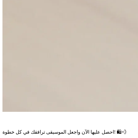
احصل عليها الآن واجعل الموسيقى ترافقك في كل خطوة! 🛍️💨