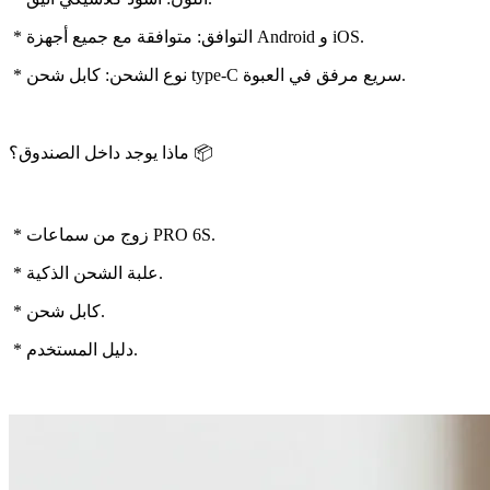
* التوافق: متوافقة مع جميع أجهزة Android و iOS.
* نوع الشحن: كابل شحن type-C سريع مرفق في العبوة.
ماذا يوجد داخل الصندوق؟ 📦
* زوج من سماعات PRO 6S.
* علبة الشحن الذكية.
* كابل شحن.
* دليل المستخدم.