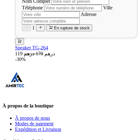
Nom Complet
Téléphone
Ville
Adresse
1
En rupture de stock
Speaker TG-264
119 درهم
170 درهم
-30%
À propos de la boutique
À propos de nous
Modes de paiement
Expédition et Livraison