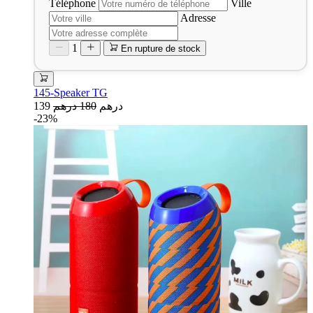
Téléphone
Ville
Adresse
1
En rupture de stock
145-Speaker TG
139 درهم
180 درهم
-23%