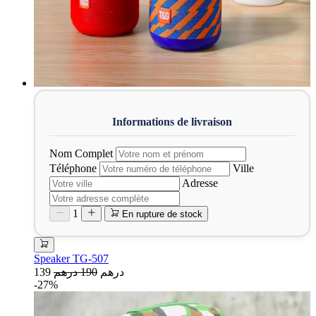
Nom Complet
Téléphone
Ville
Adresse
1
En rupture de stock
Speaker TG-507
139 درهم
190 درهم
-27%