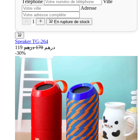
Téléphone
Ville
Adresse
1
En rupture de stock
Speaker TG-264
119 درهم
170 درهم
-30%