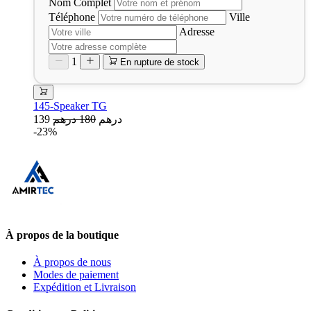
Nom Complet
Téléphone
Ville
Adresse
1
En rupture de stock
145-Speaker TG
139 درهم
180 درهم
-23%
À propos de la boutique
À propos de nous
Modes de paiement
Expédition et Livraison