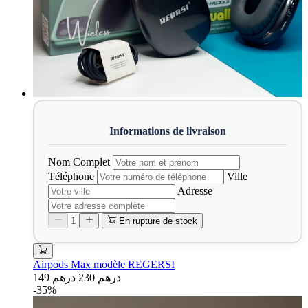
Nom Complet
Téléphone
Ville
Adresse
1
En rupture de stock
Airpods Max modèle REGERSI
149 درهم
230 درهم
-35%