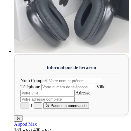
Nom Complet
Téléphone
Ville
Adresse
1
Passer la commande
Airpod Max
189 درهم
400 درهم