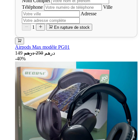
Nom Complet
Téléphone
Ville
Adresse
1
En rupture de stock
Airpods Max modèle PG01
149 درهم
250 درهم
-40%