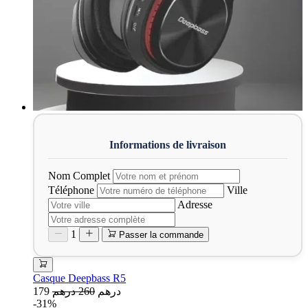
Nom Complet
Téléphone
Ville
Adresse
1
Passer la commande
Casque Deepbass R5
179 درهم
260 درهم
-31%