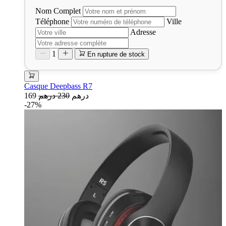
Nom Complet
Téléphone
Ville
Adresse
1
En rupture de stock
Casque Deepbass R7
169 درهم
230 درهم
-27%