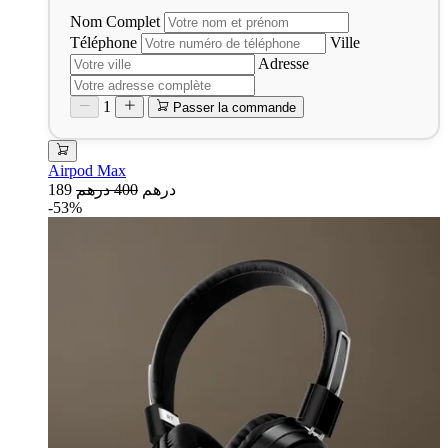
Nom Complet
Téléphone
Ville
Adresse
1
Passer la commande
Airpod Max
189 درهم
400 درهم
-53%