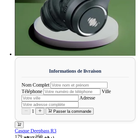
Nom Complet
Téléphone
Ville
Adresse
1
Passer la commande
Casque Deepbass R3
179 درهم
250 درهم