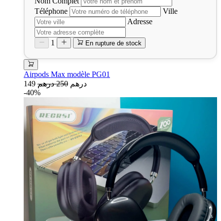
Nom Complet
Téléphone
Ville
Adresse
1
En rupture de stock
Airpods Max modèle PG01
149 درهم
250 درهم
-40%