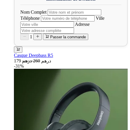
Nom Complet
Téléphone
Ville
Adresse
1
Passer la commande
Casque Deepbass R5
179 درهم
260 درهم
-31%