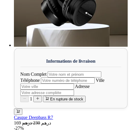
Nom Complet
Téléphone
Ville
Adresse
1
En rupture de stock
Casque Deepbass R7
169 درهم
230 درهم
-27%